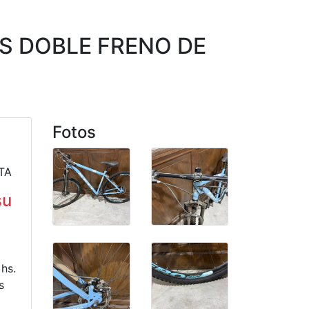
OS DOBLE FRENO DE
Fotos
TA
su
 hs.
s